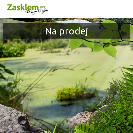
Honza Nývlt
Na prodej