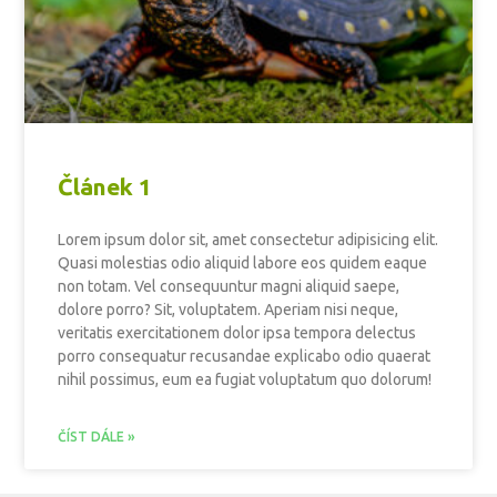
Článek 1
Lorem ipsum dolor sit, amet consectetur adipisicing elit.
Quasi molestias odio aliquid labore eos quidem eaque
non totam. Vel consequuntur magni aliquid saepe,
dolore porro? Sit, voluptatem. Aperiam nisi neque,
veritatis exercitationem dolor ipsa tempora delectus
porro consequatur recusandae explicabo odio quaerat
nihil possimus, eum ea fugiat voluptatum quo dolorum!
ČÍST DÁLE »