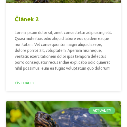
Článek 2
Lorem ipsum dolor sit, amet consectetur adipisicing elit.
Quasi molestias odio aliquid labore eos quidem eaque
non totam. Vel consequuntur magni aliquid saepe,
dolore porro? Sit, voluptatem. Aperiam nisi neque,
veritatis exercitationem dolor ipsa tempora delectus
porro consequatur recusandae explicabo odio quaerat
nihil possimus, eum ea fugiat voluptatum quo dolorum!
ČÍST DÁLE »
AKTUALITY