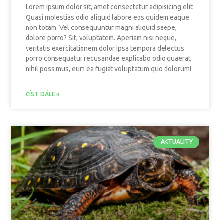
Lorem ipsum dolor sit, amet consectetur adipisicing elit.
Quasi molestias odio aliquid labore eos quidem eaque
non totam. Vel consequuntur magni aliquid saepe,
dolore porro? Sit, voluptatem. Aperiam nisi neque,
veritatis exercitationem dolor ipsa tempora delectus
porro consequatur recusandae explicabo odio quaerat
nihil possimus, eum ea fugiat voluptatum quo dolorum!
ČÍST DÁLE »
AKTUALITY