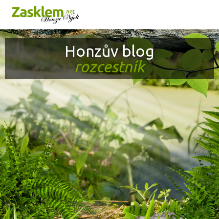
Honza Nývlt
Honzův blog
rozcestník